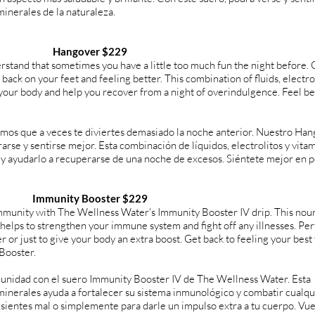
minerales de la naturaleza.
Hangover $229
stand that sometimes you have a little too much fun the night before.
back on your feet and feeling better. This combination of fluids, electro
 your body and help you recover from a night of overindulgence. Feel be
os que a veces te diviertes demasiado la noche anterior. Nuestro Ha
arse y sentirse mejor. Esta combinación de líquidos, electrolitos y vita
 y ayudarlo a recuperarse de una noche de excesos. Siéntete mejor en 
Immunity Booster $229
munity with The Wellness Water's Immunity Booster IV drip. This nou
helps to strengthen your immune system and fight off any illnesses. Per
or just to give your body an extra boost. Get back to feeling your best
Booster.
unidad con el suero Immunity Booster IV de The Wellness Water. Esta
minerales ayuda a fortalecer su sistema inmunológico y combatir cualqu
sientes mal o simplemente para darle un impulso extra a tu cuerpo. Vue