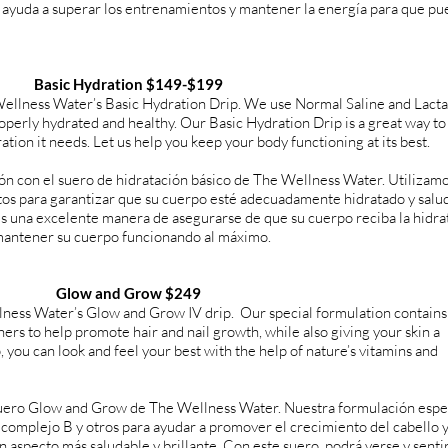
ayuda a superar los entrenamientos y mantener la energía para que pu
Basic Hydration $149-$199
ellness Water’s Basic Hydration Drip. We use Normal Saline and Lact
roperly hydrated and healthy. Our Basic Hydration Drip is a great way t
ation it needs. Let us help you keep your body functioning at its best.
n con el suero de hidratación básico de The Wellness Water. Utilizam
atos para garantizar que su cuerpo esté adecuadamente hidratado y salu
es una excelente manera de asegurarse de que su cuerpo reciba la hidra
mantener su cuerpo funcionando al máximo.
Glow and Grow $249
ness Water’s Glow and Grow IV drip. Our special formulation contains 
ers to help promote hair and nail growth, while also giving your skin a
p, you can look and feel your best with the help of nature’s vitamins and
 suero Glow and Grow de The Wellness Water. Nuestra formulación espe
 complejo B y otros para ayudar a promover el crecimiento del cabello y
un aspecto más saludable y brillante. Con este suero, podrá verse y senti