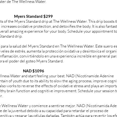
ster de The Wellness Water.
Myers Standard $299
s of the Myers Standard drip at The Wellness Water. This drip boosts 
ncreases oxidative protection, and detoxifies the body. It is also fantast
overall amazing experience for your body. Schedule your appointment t
Standard drip.
s para la salud del Myers Standard en The Wellness Water. Este suero e
veles de estrés, aumenta la protección oxidativa y desintoxica el organ
inflamación, convirtiéndolo en una experiencia increíble en general par
bra el poder del goteo Myers Standard.
NAD $1096
lness Water and start feeling your best. NAD (Nicotinamide Adenine
tain of youth due to its ability to slow the aging process, improve cogni
also works to reverse the effects of oxidative stress and plays an import
ealthy brain function and cognitive improvement. Schedule your session 
r.
 Wellness Water y comience a sentirse mejor. NAD (Nicotinamida Ade
te de la juventud debido a su capacidad para retardar el proceso de
nitiva y reparar las células dañadas. También actúa para revertir los ef