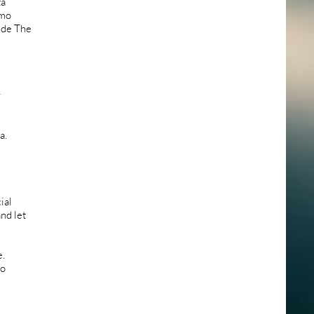
tá
omo
o de The
r
a.
ial
nd let
e.
lo