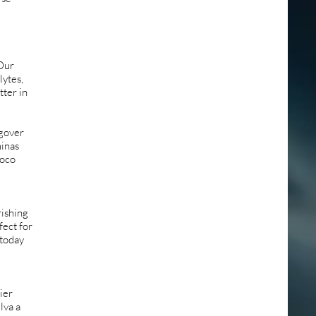
 Our
lytes,
tter in
ngover
minas
poco
rishing
fect for
 today
ier
lva a