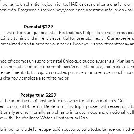
 importante en el antienvejecimiento. NAD es esencial para una función
cognición. Programe su sesión hoy y comience a sentirse más joven y sa
Prenatal $229
 we offer a unique prenatal drip that may help relieve nausea associ
tains vitamins and minerals essential for prenatal health. Our experien
ersonalized drip tailored to your needs. Book your appointment today an
de ofrecemos un suero prenatal único que puede ayudar a aliviar las n
uero prenatal contiene una combinación de vitaminas y minerales esen
o experimentado trabajará con usted para crear un suero personalizado
u cita hoy y empieza a sentirte mejor.
Postpartum $229
d the importance of postpartum recovery for all new mothers. Our
ned to combat Maternal Depletion. This drip is packed with essential vit
itionally and hormonally, as well as to improve mood and emotional wel
 one with The Wellness Water's Postpartum Drip.
 importancia de la recuperación posparto para todas las nuevas madre