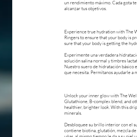
un rendimiento máximo. Cada gota te 
alcanzar tus objetivos.
Experience true hydration with The W
Ringers to ensure that your body is p
sure that your body is getting the hydr
Experimente una verdadera hidratació
solución salina normal y timbres lact
Nuestro suero de hidratación básico 
que necesita. Permítanos ayudarle a 
Unlock your inner glow with The Well
Glutathione, B-complex blend, and oth
healthier, brighter look. With this dri
minerals.
Desbloquee su brillo interior con el
contiene biotina, glutatión, mezcla de
uñas, al mismo tiempo le da a su piel 