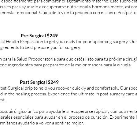
 específicamente para combatir el agotamiento materno. Este suero es
nciales para ayudarlo a recuperarse nutricional y hormonalmente, así c
bienestar emocional. Cuida de ti y de tu pequeño con el suero Postpart
Pre-Surgical $249
al Health Preparation to get you ready for your upcoming surgery. Ou
ingredients to best prepare you for surgery.
para la Salud Preoperatoria para que estés listo para tu próxima cirugí
ene ingredientes para prepararte de la mejor manera para la cirugía.
Post Surgical $249
st-Surgical drip to help you recover quickly and comfortably. Our spec
id in the healing process. Experience the ultimate in post-surgery care a
st.
posquirúrgico único para ayudarle a recuperarse rápida y cómodament
erales esenciales para ayudar en el proceso de curación. Experimente 
rmítanos ayudarlo a volver a sentirse mejor.