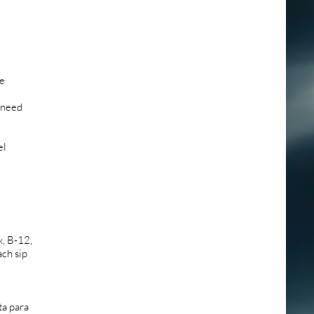
ve
u need
el
, B-12,
ach sip
ta para