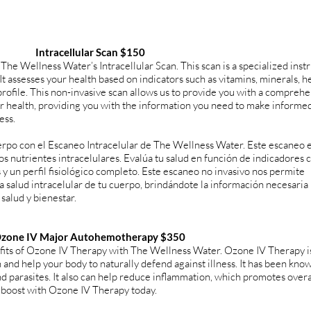
Intracellular Scan $150
The Wellness Water’s Intracellular Scan. This scan is a specialized ins
 It assesses your health based on indicators such as vitamins, minerals, h
profile. This non-invasive scan allows us to provide you with a compreh
ar health, providing you with the information you need to make informe
ess.
erpo con el Escaneo Intracelular de The Wellness Water. Este escaneo 
s nutrientes intracelulares. Evalúa tu salud en función de indicadores
 y un perfil fisiológico completo. Este escaneo no invasivo nos permite
a salud intracelular de tu cuerpo, brindándote la información necesaria
salud y bienestar.
zone IV Major Autohemotherapy $350
its of Ozone IV Therapy with The Wellness Water. Ozone IV Therapy is
 and help your body to naturally defend against illness. It has been kno
 and parasites. It also can help reduce inflammation, which promotes overa
a boost with Ozone IV Therapy today.