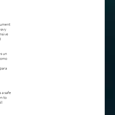
trument
eavy
ensive
d
es un
 como
 para
 a safe
wn to
ll