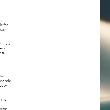
the
ic for
oday
stimula
ismo.
a tu
tive
ant role
today
nina
ectos