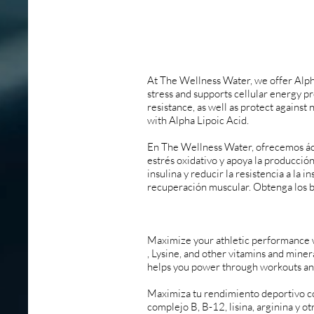
At The Wellness Water, we offer Alpha
stress and supports cellular energy pr
resistance, as well as protect agains
with Alpha Lipoic Acid.
En The Wellness Water, ofrecemos áci
estrés oxidativo y apoya la producción
insulina y reducir la resistencia a la 
recuperación muscular. Obtenga los ben
Maximize your athletic performance 
, Lysine, and other vitamins and mine
helps you power through workouts and
Maximiza tu rendimiento deportivo c
complejo B, B-12, lisina, arginina y o