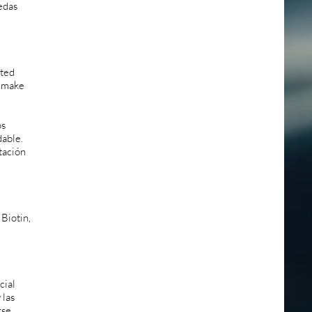
edas
ated
o make
os
dable.
tación
Biotin,
cial
 las
rse