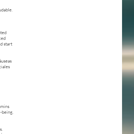
ludable.
ated
ced
d start
áuseas
ciales
amins
l-being.
s.