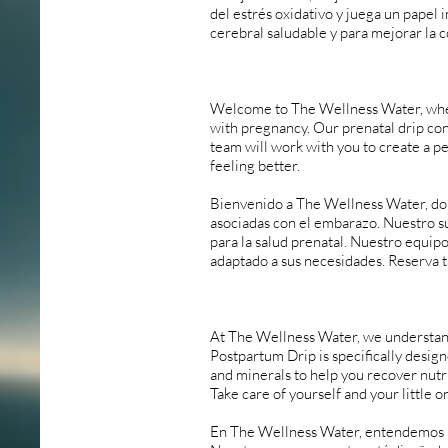
del estrés oxidativo y juega un papel
cerebral saludable y para mejorar la 
Welcome to The Wellness Water, where
with pregnancy. Our prenatal drip con
team will work with you to create a p
feeling better.
Bienvenido a The Wellness Water, don
asociadas con el embarazo. Nuestro s
para la salud prenatal. Nuestro equip
adaptado a sus necesidades. Reserva t
At The Wellness Water, we understan
Postpartum Drip is specifically desig
and minerals to help you recover nutr
Take care of yourself and your little
En The Wellness Water, entendemos la