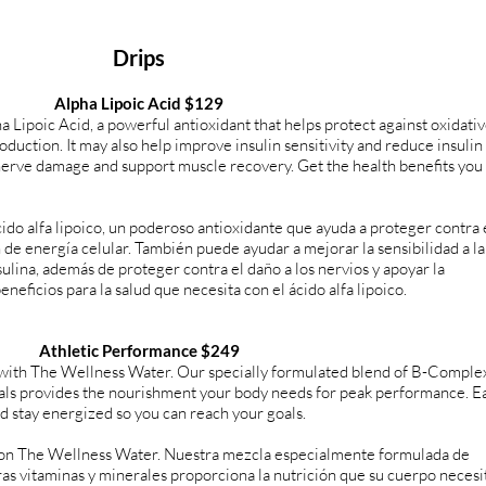
Drips
Alpha Lipoic Acid
$129
 Lipoic Acid, a powerful antioxidant that helps protect against oxidati
oduction. It may also help improve insulin sensitivity and reduce insulin
t nerve damage and support muscle recovery. Get the health benefits yo
do alfa lipoico, un poderoso antioxidante que ayuda a proteger contra 
 de energía celular. También puede ayudar a mejorar la sensibilidad a la
insulina, además de proteger contra el daño a los nervios y apoyar la
eficios para la salud que necesita con el ácido alfa lipoico.
Athletic Performance $249
with The Wellness Water. Our specially formulated blend of B-Complex
rals provides the nourishment your body needs for peak performance. E
 stay energized so you can reach your goals.
on The Wellness Water. Nuestra mezcla especialmente formulada de
tras vitaminas y minerales proporciona la nutrición que su cuerpo necesi