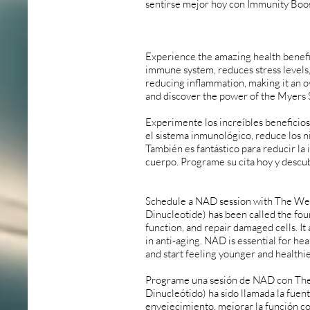
sentirse mejor hoy con Immunity Boo
Experience the amazing health benefit
immune system, reduces stress levels, i
reducing inflammation, making it an 
and discover the power of the Myers 
Experimente los increíbles beneficio
el sistema inmunológico, reduce los ni
También es fantástico para reducir la 
cuerpo. Programe su cita hoy y descu
Schedule a NAD session with The Wel
Dinucleotide) has been called the foun
function, and repair damaged cells. It 
in anti-aging. NAD is essential for h
and start feeling younger and healthie
Programe una sesión de NAD con The
Dinucleótido) ha sido llamada la fuen
envejecimiento, mejorar la función cog